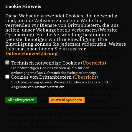
Cookie Hinweis
Hinweis zum Urheberrecht:
Diese Webseite verwendet Cookies, die notwendig
sind, um die Webseite zu nutzen. Weiterhin
Bei dem Inhalt unserer Internetseiten handelt es sich um
verwenden wir Dienste von Drittanbietern, die uns
helfen, unser Webangebot zu verbessern (Website-
urheberrechtlich geschützte Werke. Wir gestatten die
Optmierung). Für die Verwendung bestimmter
Übernahme von Texten in Datenbestände, die
Dienste, benötigen wir Ihre Einwilligung. Ihre
Einwilligung können Sie jederzeit widerrufen. Weitere
ausschließlich für den privaten Gebrauch eines Nutzers
Informationen finden Sie in unserer
bestimmt sind. Die Übernahme und Nutzung der Daten zu
Datenschutzerklärung
.
anderen Zwecken bedarf der schriftlichen Zustimmung.
Technisch notwendige Cookies (
Übersicht
)
Die notwendigen Cookies werden allein für den
Hinweis zur Haftung
ordnungsgemäßen Gebrauch der Webseite benötigt.
Cookies von Drittanbietern (
Übersicht
)
Im Rahmen unseres Dienstes werden auch Links zu
Zur Optimierung unserer Webseite binden wir Dienste und
Angebote von Drittanbietern ein.
Internetinhalten anderer Anbieter bereitgestellt. Auf den
Inhalt dieser Seiten haben wir keinen Einfluss; für den
Alle akzeptieren
Auswahl speichern
Inhalt ist ausschließlich der Betreiber der anderen
Website verantwortlich. Trotz der Überprüfung der Inhalte
im gesetzlich gebotenen Rahmen müssen wir daher jede
Verantwortung für den Inhalt dieser Links bzw. der
verlinkten Seite ablehnen.