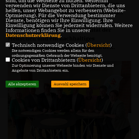
sind, um die Webseite zu nutzen. Weiterhin
Mit diesen und vielen anderen wichtigen
verwenden wir Dienste von Drittanbietern, die uns
helfen, unser Webangebot zu verbessern (Website-
Ansätzen für einen neuen Aufbruch in der
Optmierung). Für die Verwendung bestimmter
Dienste, benötigen wir Ihre Einwilligung. Ihre
Kreispolitik arbeiten wir zukünftig
Einwilligung können Sie jederzeit widerrufen. Weitere
gemeinsam für die Lebensqualität der
Informationen finden Sie in unserer
Datenschutzerklärung
.
Menschen und ein nachhaltiges
Technisch notwendige Cookies (
Übersicht
)
Wirtschaften im Landkreis Osnabrück.
Die notwendigen Cookies werden allein für den
ordnungsgemäßen Gebrauch der Webseite benötigt.
Cookies von Drittanbietern (
Übersicht
)
Zur Optimierung unserer Webseite binden wir Dienste und
Angebote von Drittanbietern ein.
Alle akzeptieren
Auswahl speichern