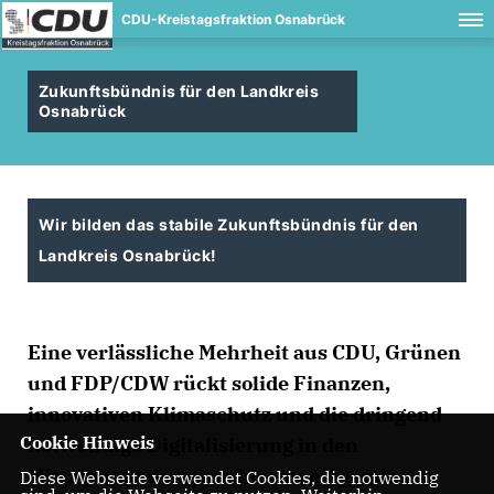
CDU-Kreistagsfraktion Osnabrück
Zukunftsbündnis für den Landkreis
Osnabrück
Wir bilden das stabile Zukunftsbündnis für den
Landkreis Osnabrück!
Eine verlässliche Mehrheit aus CDU, Grünen
und FDP/CDW rückt solide Finanzen,
innovativen Klimaschutz und die dringend
Cookie Hinweis
notwendige Digitalisierung in den
Mittelpunkt der gemeinsamen Agenda.
Diese Webseite verwendet Cookies, die notwendig