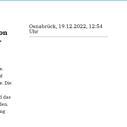
Osnabrück, 19.12.2022, 12:54
ion
Uhr
.
e.
nd
e. Die
d das
den.
ung