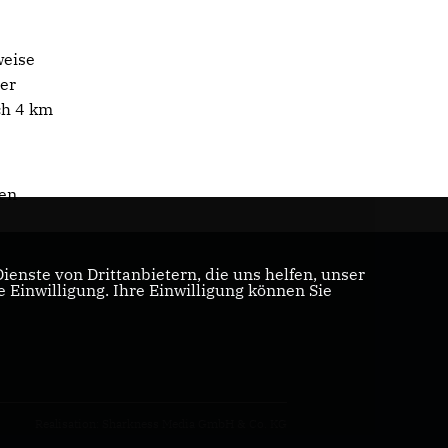
weise
der
ch 4 km
den
enste von Drittanbietern, die uns helfen, unser
Einwilligung. Ihre Einwilligung können Sie
Realisation: Sharkness Media GmbH & Co. KG