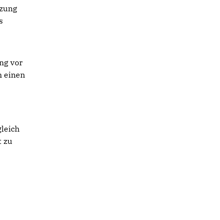
tzung
s
ng vor
n einen
gleich
t zu