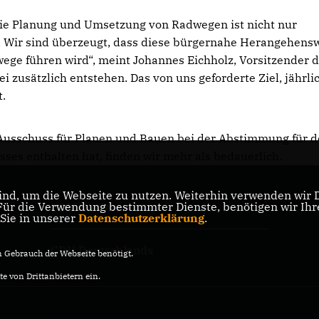
ie Planung und Umsetzung von Radwegen ist nicht nur
. Wir sind überzeugt, dass diese bürgernahe Herangehens
ege führen wird“, meint Johannes Eichholz, Vorsitzender 
 zusätzlich entstehen. Das von uns geforderte Ziel, jährli
t.
n Ausschuss für Planen und Bauen bei der Abstimmung für 
ses enthalten hat, finden wir mehr als bedauerlich.
nd, um die Webseite zu nutzen. Weiterhin verwenden wir Di
r die Verwendung bestimmter Dienste, benötigen wir Ihre 
CDU Niedersachsen
 Sie in unserer
Datenschutzerklärung
.
CDU Deutschlands
Gebrauch der Webseite benötigt.
e von Drittanbietern ein.