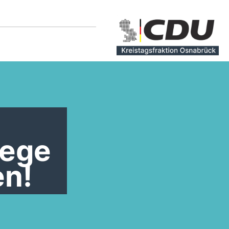
-
wege
en!