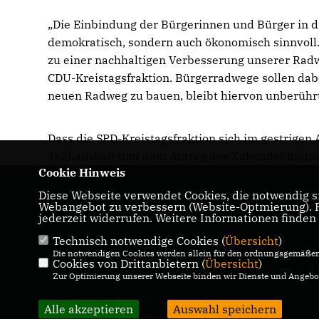
Die Einbindung der Bürgerinnen und Bürger in d
demokratisch, sondern auch ökonomisch sinnvoll
zu einer nachhaltigen Verbesserung unserer Radw
CDU-Kreistagsfraktion. Bürgerradwege sollen dabei
neuen Radweg zu bauen, bleibt hiervon unberühr
Dass die SPD-Kreistagsfraktion sich im gestrige
Teilhaushalt und dem Antrag des Zukunftsbündnis
Cookie Hinweis
Diese Webseite verwendet Cookies, die notwendig si
Internetseite der CDU-Kreistagsfraktion
Webangebot zu verbessern (Website-Optmierung). Fü
Osnabrück
jederzeit widerrufen. Weitere Informationen finden
Technisch notwendige Cookies (
Übersicht
)
IMPRESSUM
DATENSCHUTZ
Die notwendigen Cookies werden allein für den ordnungsgemäßen 
KONTAKT
Cookies von Drittanbietern (
Übersicht
)
Zur Optimierung unserer Webseite binden wir Dienste und Angebot
@2026 CDU-Kreistagsfraktion Osnabrück
Alle akzeptieren
Auswahl speichern
Alle Rechte vorbehalten.