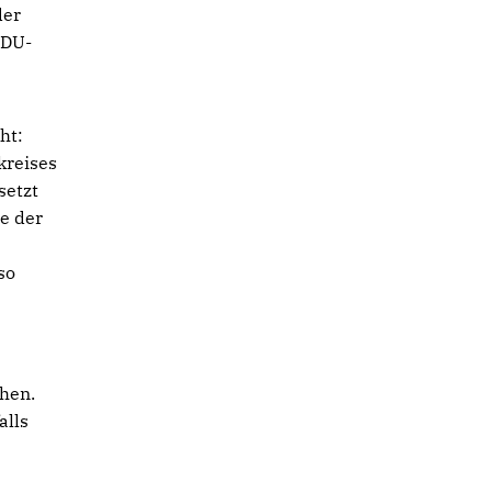
der
CDU-
ht:
kreises
setzt
e der
so
hen.
alls