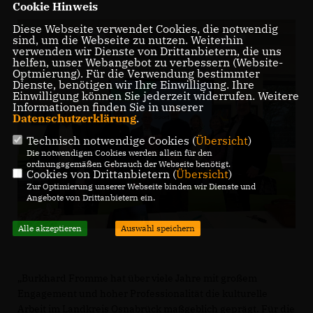
Cookie Hinweis
Diese Webseite verwendet Cookies, die notwendig
sind, um die Webseite zu nutzen. Weiterhin
verwenden wir Dienste von Drittanbietern, die uns
helfen, unser Webangebot zu verbessern (Website-
Optmierung). Für die Verwendung bestimmter
Dienste, benötigen wir Ihre Einwilligung. Ihre
Einwilligung können Sie jederzeit widerrufen. Weitere
Informationen finden Sie in unserer
Datenschutzerklärung
.
Technisch notwendige Cookies (
Übersicht
)
Die notwendigen Cookies werden allein für den
ordnungsgemäßen Gebrauch der Webseite benötigt.
Cookies von Drittanbietern (
Übersicht
)
Zur Optimierung unserer Webseite binden wir Dienste und
Angebote von Drittanbietern ein.
Alle akzeptieren
Auswahl speichern
Burkhard Fromme hat über viele Jahre mit großem
Engagement und hoher Professionalität die kulturelle
Arbeit im Landkreis Osnabrück maßgeblich geprägt. Für die