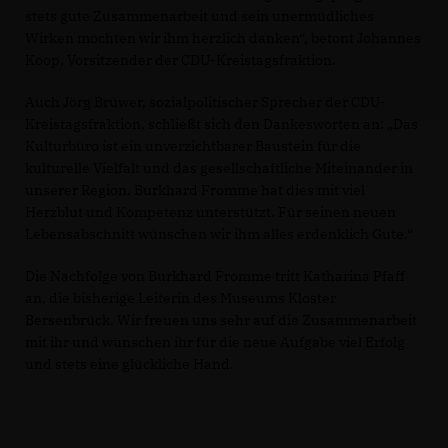
stets gute Zusammenarbeit und sein unermüdliches
Wirken möchten wir ihm herzlich danken“, betont Johannes
Koop, Vorsitzender der CDU-Kreistagsfraktion.
Auch Jörg Brüwer, sozialpolitischer Sprecher der CDU-
Kreistagsfraktion, schließt sich den Dankesworten an: „Das
Kulturbüro ist ein unverzichtbarer Baustein für die
kulturelle Vielfalt und das gesellschaftliche Miteinander in
unserer Region. Burkhard Fromme hat dies mit viel
Herzblut und Kompetenz unterstützt. Für seinen neuen
Lebensabschnitt wünschen wir ihm alles erdenklich Gute.“
Die Nachfolge von Burkhard Fromme tritt Katharina Pfaff
an, die bisherige Leiterin des Museums Kloster
Bersenbrück. Wir freuen uns sehr auf die Zusammenarbeit
mit ihr und wünschen ihr für die neue Aufgabe viel Erfolg
und stets eine glückliche Hand.