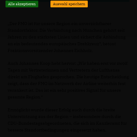
Alle akzeptieren
Auswahl speichern
Der FMO ist für unsere Region ein unverzichtbarer
Standortfaktor. Die Verbindung nach München gehört seit
Jahren zu den stärksten Linien und sichert die Anbindung
an ein bedeutendes europäisches Drehkreuz“, betont
Fraktionsvorsitzender Johannes Eichholz.
Auch Johannes Koop hebt hervor: „Wir haben erst vor zwölf
Tagen mit Vertreterinnen und Vertretern der Lufthansa
direkt am Flughafen gesprochen. Die heutige Entscheidung
zeigt, dass der FMO im Netzwerk der Airline weiterhin fest
verankert ist. Das ist ein sehr positives Signal für unsere
gesamte Region.“
Ermöglicht wurde dieser Erfolg auch durch die breite
Unterstützung aus der Region – insbesondere durch die
CDU-Bundestagsabgeordneten, die sich im Kanzleramt für
bessere Standortbedingungen eingesetzt haben.