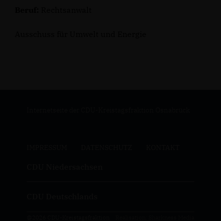
Beruf:
Rechtsanwalt
Ausschuss für Umwelt und Energie
Internetseite der CDU-Kreistagsfraktion Osnabrück
IMPRESSUM
DATENSCHUTZ
KONTAKT
CDU Niedersachsen
CDU Deutschlands
@2026 CDU-Kreistagsfraktion
Realisation: Sharkness Media