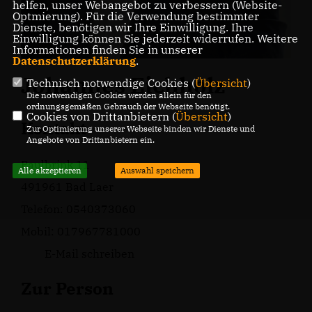
helfen, unser Webangebot zu verbessern (Website-
Optmierung). Für die Verwendung bestimmter
Dienste, benötigen wir Ihre Einwilligung. Ihre
Einwilligung können Sie jederzeit widerrufen. Weitere
Informationen finden Sie in unserer
Datenschutzerklärung
.
Johannes Eichholz
Technisch notwendige Cookies (
Übersicht
)
Die notwendigen Cookies werden allein für den
ordnungsgemäßen Gebrauch der Webseite benötigt.
Cookies von Drittanbietern (
Übersicht
)
Kontakt
Zur Optimierung unserer Webseite binden wir Dienste und
Angebote von Drittanbietern ein.
Paulbrink 11
Alle akzeptieren
Auswahl speichern
491961 Bad Laer
Telefon: 0540373060
Mobil: 017967781000
E-Mail schreiben
Zur Person